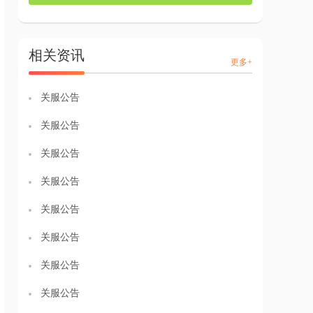
刻端游精髓，搭配炫酷劲爆的技能特效与爽快打
击感，让玩家重拾初心，延续热血激战的情怀之
旅。
相关资讯
更多+
关服公告
关服公告
关服公告
关服公告
关服公告
关服公告
关服公告
关服公告