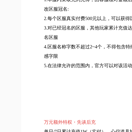
改区服冠名:
2.每个区服真实付费500元以上，可以获
3.对已经冠名的区服，其他玩家累计充值
名区服
4.区服名称字数不超过2~4个，不得包含
感字限
5.在法律允许的范围内，官方可以对该活
万元额外特权・先谈后充
单日/7日累计充值1W（实付），心仪道具