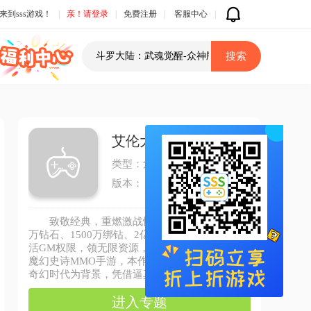
来到sss游戏！
|
亲！请登录
|
免费注册
|
客服中心
|
艾伦大陆（0.05折暗夜传说）
类型：角色扮演
版本：
致敬经典，重燃激战情怀！上线满V，1500
万钻石、1500万绑钻、2亿银币、海量材料，激
活GM权限，领无限资源，作为致敬经典的西方
魔幻史诗MMO手游，本作以巫女与骑士并存的
奇幻时代为背景，凭借逼真画质还原恢弘魔幻秘
境。宠物养成、血盟集结、种植玩法等多维玩法
进入专题
交织，幽冥地宫探险、战神殿竞技等核心副本复