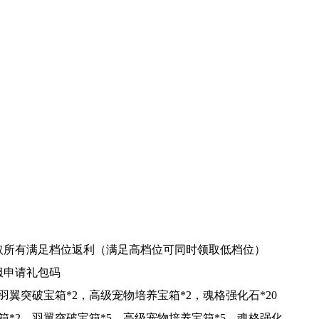
取所有满足档位返利（满足高档位可同时领取低档位）
服申请礼包码
羽翼突破宝箱*2，高级宠物培养宝箱*2，魂格强化石*20
箱*2，羽翼突破宝箱*5，高级宠物培养宝箱*5，魂格强化