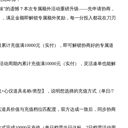
味”的遗憾？本次专属额外活动重磅升级——先申请协商，
），满足金额即解锁专属额外奖励，每一分投入都花在刀刃
：
累计充值满10000元（实付），即可解锁协商好的专属道
活动周期内累计充值满10000元（实付），灵活凑单也能解
+心仪道具名称/类型】，说明想选择的充值方式（单日/7
实道具价值与充值档位匹配度，双方达成一致后，同步协商
式完成10000元充值（单日档需当日达标，7日档需活动周