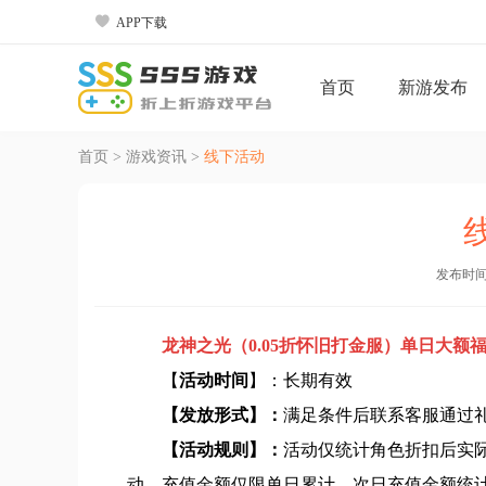

APP下载
首页
新游发布
首页
>
游戏资讯
>
线下活动
发布时间：2
龙神之光（0.05折怀旧打金服）单日大额
【
活动时间
】：长期有效
【发放形式】：
满足条件后联系客服通过
【活动规则】：
活动仅统计角色折扣后实
动。充值金额仅限单日累计，次日充值金额统