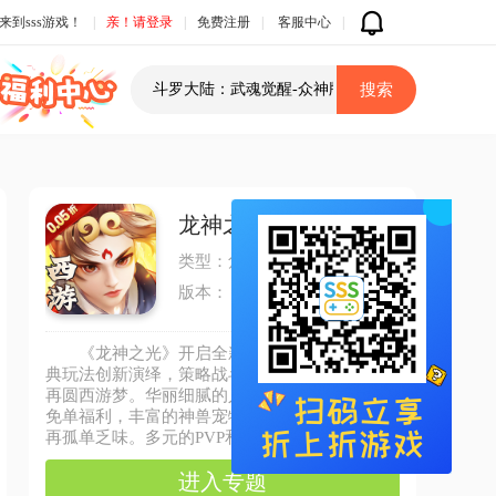
来到sss游戏！
|
亲！请登录
|
免费注册
|
客服中心
|
龙神之光（0.05折怀旧打金服）【10.3关服】
类型：角色扮演
版本：
《龙神之光》开启全新西游回合制冒险，经
典玩法创新演绎，策略战斗畅爽对决，降妖除魔
再圆西游梦。华丽细腻的人物刻画，触手可得的
免单福利，丰富的神兽宠物培养玩法，让游戏不
再孤单乏味。多元的PVP和PVE玩法，让大家能
以最轻松的操作，体验最爽快的回合策略，演绎
进入专题
一个自在由心、快乐逍遥的全新西游世界！