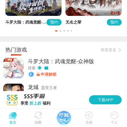
约
预约
预约
斗罗大陆：武魂觉醒-众神版
无名之辈
龙
热门游戏
查看更多
斗罗大陆：武魂觉醒-众神版
设备:
申请解锁
龙城
盖世王者
设备:
下载APP
申请解锁
享受
折上折
福利
无名之辈
设备:
加速
首页
游圈
交易
个人
申请解锁