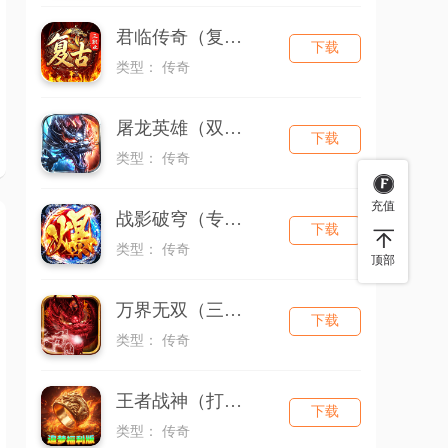
君临传奇（复古专属三职业）
下载
类型： 传奇
屠龙英雄（双宠降妖神器）
下载
类型： 传奇
充值
战影破穹（专属神器大陆）
下载
类型： 传奇
顶部
万界无双（三职神技觉醒割草）
下载
类型： 传奇
王者战神（打工人追梦福利版）
下载
类型： 传奇