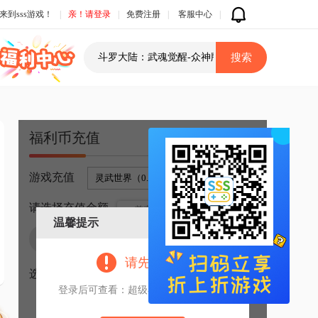
来到sss游戏！
|
亲！请登录
|
免费注册
|
客服中心
|
福利币充值
游戏充值
请选择充值金额
首充折
续充折
温馨提示
请先登录！
选择优惠
登录后可查看：超级补贴，折上折特权
本次充值您需支付：
0
元