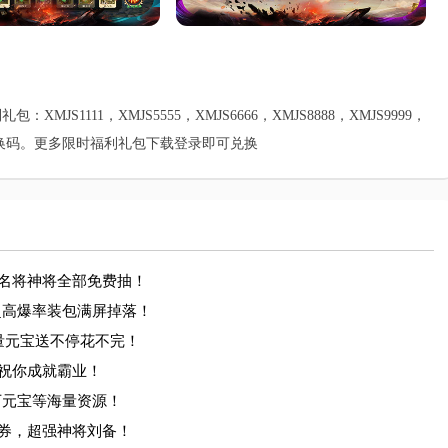
S1111，XMJS5555，XMJS6666，XMJS8888，XMJS9999，
：福利-兑换码。更多限时福利礼包下载登录即可兑换
名将神将全部免费抽！

超高爆率装包满屏掉落！

元宝送不停花不完！

祝你成就霸业！

元宝等海量资源！

券，超强神将刘备！
