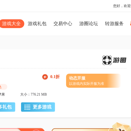
您好，欢迎
游戏大全
游戏礼包
交易中心
游圈论坛
转游服务
0.1折
动态开服
以游戏内实际开服为准
色
苹果
大小：776.21 MB

多礼包
更多游戏