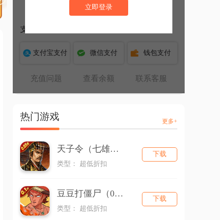
立即登录
通过APP充值享受超级补贴
下载APP
支付方式选择
支付宝支付
微信支付
钱包支付
充值问题
查看余额
联系客服
热门游戏
更多+
天子令（七雄回归0.05折）
下载
类型： 超低折扣
豆豆打僵尸（0.1折百万充狂欢版）
下载
类型： 超低折扣